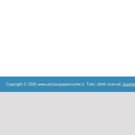
Copyright © 2026 www.ato1acquepiemonte.it. Tutti i diritti riservati.
Joomla